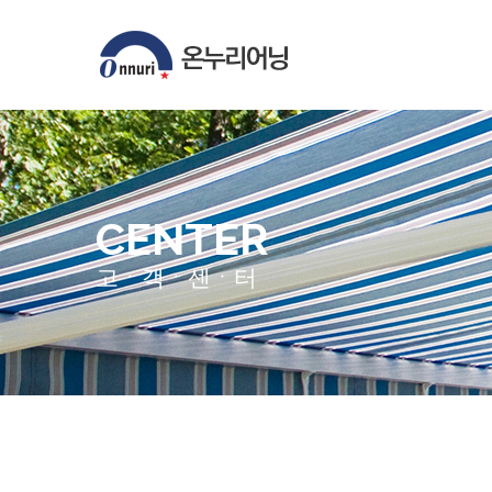
CENTER
고ㆍ객ㆍ센ㆍ터